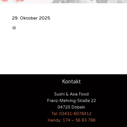
29. Oktober 2025
CATEGORY

Kontakt
Sushi & Asia Food
Franz-Mehring-Straße 22
04720 Döbeln
Tel: 03431-6078412
Handy: 174 – 56 83 788