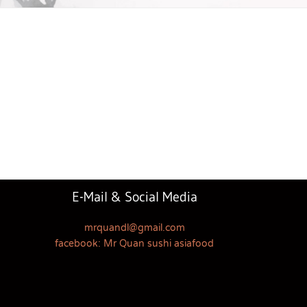
E-Mail & Social Media
mrquandl@gmail.com
facebook: Mr Quan sushi asiafood