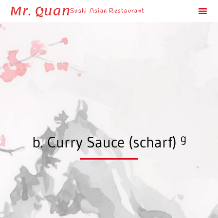
Mr. Quan
Sushi Asian Restaurant
Sk
to
co
g
b. Curry Sauce (scharf)