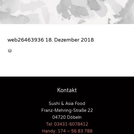
web26463936
18. Dezember 2018
CATEGORY

Kontakt
Sushi & Asia Food
Franz-Mehring-Straße 22
04720 Döbeln
Tel: 03431-6078412
Handy: 174 – 56 83 788