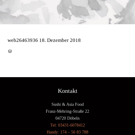
web26463936
18. Dezember 2018
CATEGORY

Kontakt
Sushi & Asia Food
Franz-Mehring-Straße 22
04720 Döbeln
Tel: 03431-6078412
Handy: 174 – 56 83 788